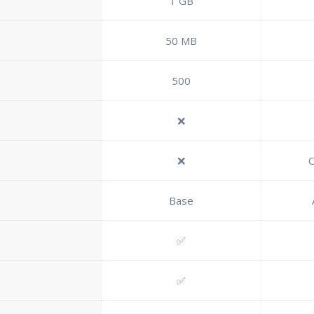
1 GB
50 MB
500
❌
❌
O
Base
✅
✅