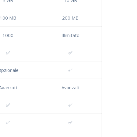
5 GB
10 GB
100 MB
200 MB
1000
Illimitato
✅
✅
pzionale
✅
Avanzati
Avanzati
✅
✅
✅
✅